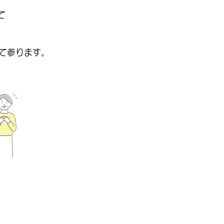
て
、
て参ります。
​一人で暮らして
いるが、病気が
あるので、誰か